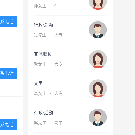
孙女士
·
0
系电话
行政/后勤
吴先生
·
大专
其他职位
欧女士
·
大专
系电话
文员
温女士
·
大专
行政/后勤
梁先生
·
高中
系电话