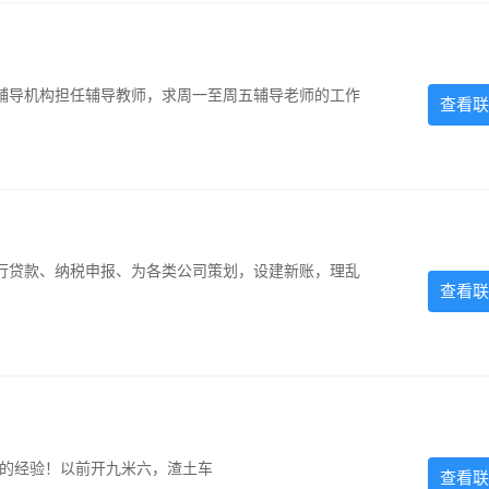
辅导机构担任辅导教师，求周一至周五辅导老师的工作
查看联
银行贷款、纳税申报、为各类公司策划，设建新账，理乱
查看联
超的经验！以前开九米六，渣土车
查看联