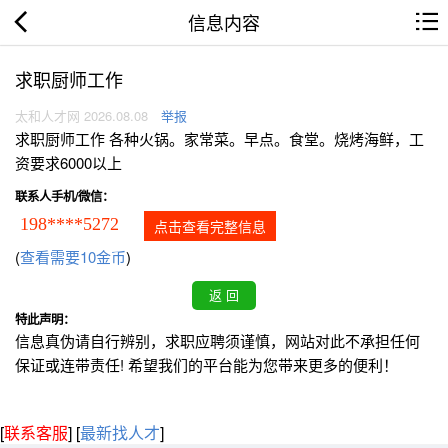
信息内容
求职厨师工作
太和人才网 2026.08.08
举报
求职厨师工作 各种火锅。家常菜。早点。食堂。烧烤海鲜，工
资要求6000以上
联系人手机/微信：
198****5272
点击查看完整信息
(
查看需要10金币
)
特此声明：
信息真伪请自行辨别，求职应聘须谨慎，网站对此不承担任何
保证或连带责任! 希望我们的平台能为您带来更多的便利！
[
联系客服
]
[
最新找人才
]